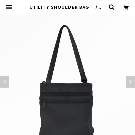
UTILITY SHOULDER BAG / K
904115 | SML online shop