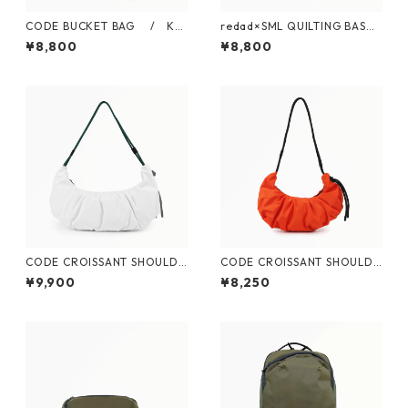
CODE BUCKET BAG / K9
redad×SML QUILTING BASKE
06004
T S / K905100
¥8,800
¥8,800
CODE CROISSANT SHOULDE
CODE CROISSANT SHOULDE
R L / K906008
R S / K906009
¥9,900
¥8,250