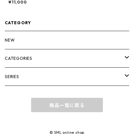
¥11,000
CATEGORY
NEW
CATEGORIES
BACK PACK
SERIES
BUSINESS
SHOULDER
GERD
商品一覧に戻る
DAILY
TOTE / HAND BAG
JUDE
ACCESSORY
DECLAN
© SML online shop