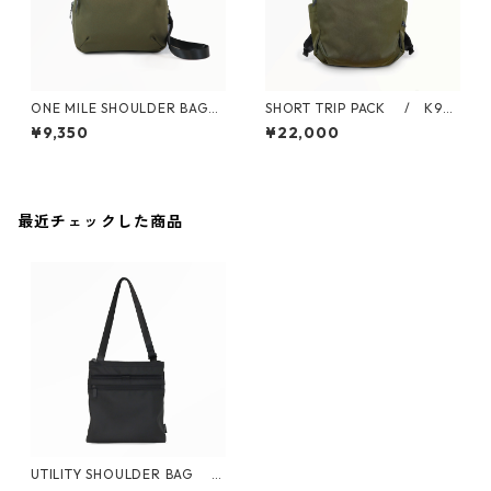
ONE MILE SHOULDER BAG
SHORT TRIP PACK / K90
/ K906010
6012
¥9,350
¥22,000
最近チェックした商品
UTILITY SHOULDER BAG /
K904115