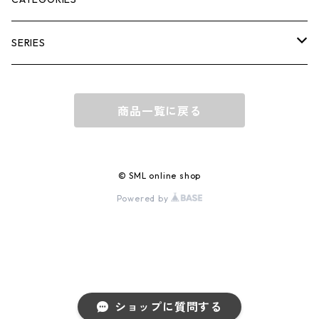
BACK PACK
SERIES
BUSINESS
SHOULDER
GERD
商品一覧に戻る
DAILY
TOTE / HAND BAG
JUDE
ACCESSORY
DECLAN
© SML online shop
Powered by
WALLET
OTHER
PEDRI
POUCH
COLOR-N
KEY CHAIN
THIERRY
ショップに質問する