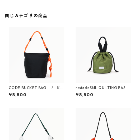
同じカテゴリの商品
CODE BUCKET BAG / K9
redad×SML QUILTING BASKE
06004
T S / K905100
¥8,800
¥8,800