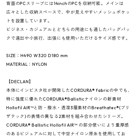
背面のPCスリーブには14inchのPCを収納可能。メインは
広々とした収納スペースで、中が見えやすいメッシュポケッ
トを設置しています。
ビジネス・カジュアルとどちらの用途にも適したバッグパッ
クで遠出や小旅行、出張にも使用いただけるサイズ感です。
SIZE：H490 W320 D180 mm
MATERIAL：NYLON
【DECLAN】
本体にインビスタ社が開発したCORDURA® fabricの中でも、
特に強度に優れたCORDURA®Ballisticナイロンの新素材
Hollofil AIR™と防・撥水・透湿3層素材のBreathatec®(ブリ
ザテック)の表情の異なる2素材を組み合わせたシリーズ。
CORDURA® Ballistic Hollofil AIR™ の部分使いにより重厚感
のあるビジュアルに対して中空ナイロン原糸を使用してお