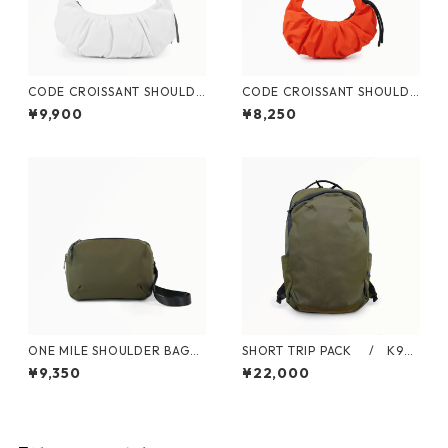
CODE CROISSANT SHOULDE
CODE CROISSANT SHOULDE
R L / K906008
R S / K906009
¥9,900
¥8,250
ONE MILE SHOULDER BAG
SHORT TRIP PACK / K90
/ K906010
6012
¥9,350
¥22,000